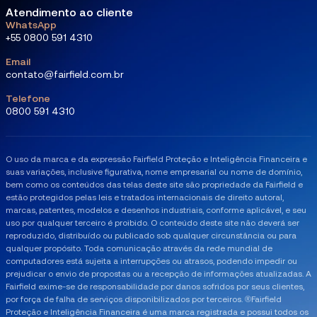
Atendimento ao cliente
WhatsApp
+55 0800 591 4310
Email
contato@fairfield.com.br
Telefone
0800 591 4310
O uso da marca e da expressão Fairfield Proteção e Inteligência Financeira e
suas variações, inclusive figurativa, nome empresarial ou nome de domínio,
bem como os conteúdos das telas deste site são propriedade da Fairfield e
estão protegidos pelas leis e tratados internacionais de direito autoral,
marcas, patentes, modelos e desenhos industriais, conforme aplicável, e seu
uso por qualquer terceiro é proibido. O conteúdo deste site não deverá ser
reproduzido, distribuído ou publicado sob qualquer circunstância ou para
qualquer propósito. ​Toda comunicação através da rede mundial de
computadores está sujeita a interrupções ou atrasos, podendo impedir ou
prejudicar o envio de propostas ou a recepção de informações atualizadas. A
Fairfield exime-se de responsabilidade por danos sofridos por seus clientes,
por força de falha de serviços disponibilizados por terceiros. ®Fairfield
Proteção e Inteligência Financeira é uma marca registrada e possui todos os