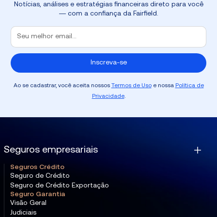
Notícias, análises e estratégias financeiras direto para você
— com a confiança da Fairfield.
Ao se cadastrar, você aceita nossos
Termos de Uso
e nossa
Política de
Privacidade
.
Seguros empresariais
Seguros Crédito
Seguro de Crédito
Seguro de Crédito Exportação
Seguro Garantia
Visão Geral
Judiciais