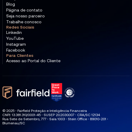
Blog
Página de contato
Seja nosso parceiro
Trabalhe conosco
Redes Sociais
Linkedin
YouTube
Instagram
Facebook
Para Clientes
Acesso ao Portal do Cliente
© 2025 ⋅ Fairfield Proteção e Inteligência Financeira
CNPJ: 13.381.310/0001-45 ⋅ SUSEP 20.2030.007 ⋅ CRA/SC 12134
Rua Sete de Setembro, 777 ⋅ Sala 1003 ⋅ Stein Office ⋅ 89010-201 ⋅
Blumenau/SC