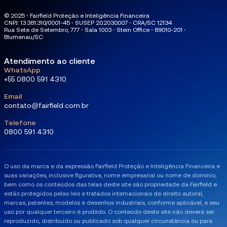
© 2025 ⋅ Fairfield Proteção e Inteligência Financeira
CNPJ: 13.381.310/0001-45 ⋅ SUSEP 20.2030.007 ⋅ CRA/SC 12134
Rua Sete de Setembro, 777 ⋅ Sala 1003 ⋅ Stein Office ⋅ 89010-201 ⋅
Blumenau/SC
Atendimento ao cliente
WhatsApp
+55 0800 591 4310
Email
contato@fairfield.com.br
Telefone
0800 591 4310
O uso da marca e da expressão Fairfield Proteção e Inteligência Financeira e
suas variações, inclusive figurativa, nome empresarial ou nome de domínio,
bem como os conteúdos das telas deste site são propriedade da Fairfield e
estão protegidos pelas leis e tratados internacionais de direito autoral,
marcas, patentes, modelos e desenhos industriais, conforme aplicável, e seu
uso por qualquer terceiro é proibido. O conteúdo deste site não deverá ser
reproduzido, distribuído ou publicado sob qualquer circunstância ou para