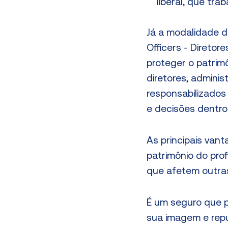
liberal, que tr
Já a modalidade 
Officers - Direto
proteger o patrim
diretores, adminis
responsabilizados 
e decisões dentro
As principais van
patrimônio do prof
que afetem outra
É um seguro que p
sua imagem e repu