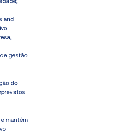
iedade;
s and
ivo
resa,
s de gestão
eção do
mprevistos
al e mantém
vo.