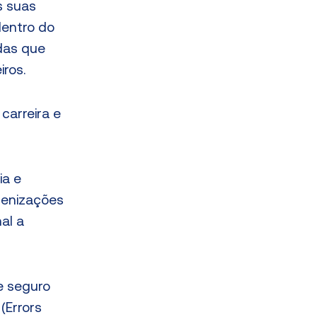
s suas
dentro do
adas que
iros.
carreira e
ia e
ndenizações
al a
e seguro
(Errors