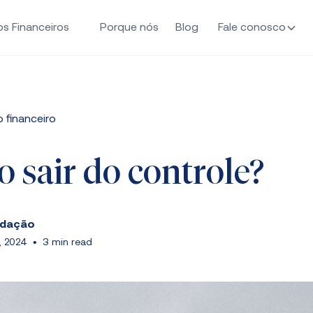
os Financeiros
Porque nós
Blog
Fale conosco
 financeiro
o sair do controle?
edação
, 2024
•
3 min read