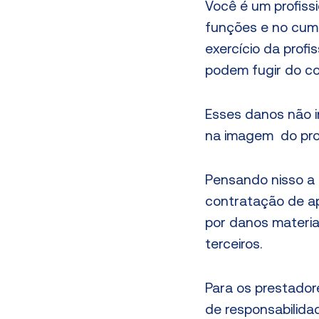
Você é um profiss
funções e no cump
exercício da profi
podem fugir do con
Esses danos não in
na imagem do prof
Pensando nisso a F
contratação de apó
por danos materia
terceiros.
Para os prestador
de responsabilid