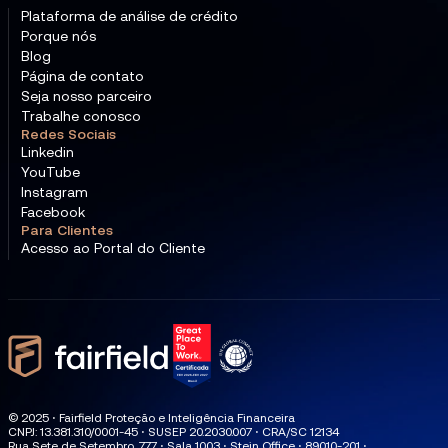
Plataforma de análise de crédito
Porque nós
Blog
Página de contato
Seja nosso parceiro
Trabalhe conosco
Redes Sociais
Linkedin
YouTube
Instagram
Facebook
Para Clientes
Acesso ao Portal do Cliente
© 2025 ⋅ Fairfield Proteção e Inteligência Financeira
CNPJ: 13.381.310/0001-45 ⋅ SUSEP 20.2030.007 ⋅ CRA/SC 12134
Rua Sete de Setembro, 777 ⋅ Sala 1003 ⋅ Stein Office ⋅ 89010-201 ⋅