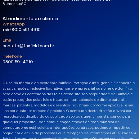
Blumenau/SC
Atendimento ao cliente
WhatsApp
+55 0800 591 4310
Email
contato@fairfield.com.br
Telefone
0800 591 4310
O uso da marca e da expressão Fairfield Proteção e Inteligência Financeira e
suas variações, inclusive figurativa, nome empresarial ou nome de domínio,
bem como os conteúdos das telas deste site são propriedade da Fairfield e
estão protegidos pelas leis e tratados internacionais de direito autoral,
marcas, patentes, modelos e desenhos industriais, conforme aplicável, e seu
uso por qualquer terceiro é proibido. O conteúdo deste site não deverá ser
reproduzido, distribuído ou publicado sob qualquer circunstância ou para
qualquer propósito. ​Toda comunicação através da rede mundial de
computadores está sujeita a interrupções ou atrasos, podendo impedir ou
prejudicar o envio de propostas ou a recepção de informações atualizadas. A