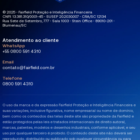
© 2025 ⋅ Fairfield Proteção e Inteligência Financeira
CNPJ: 13.381.310/0001-45 ⋅ SUSEP 20.2030.007 ⋅ CRA/SC 12134
Rua Sete de Setembro, 777 ⋅ Sala 1003 ⋅ Stein Office ⋅ 89010-201 ⋅
Blumenau/SC
Atendimento ao cliente
WhatsApp
+55 0800 591 4310
Email
contato@fairfield.com.br
Telefone
0800 591 4310
O uso da marca e da expressão Fairfield Proteção e Inteligência Financeira e
suas variações, inclusive figurativa, nome empresarial ou nome de domínio,
bem como os conteúdos das telas deste site são propriedade da Fairfield e
estão protegidos pelas leis e tratados internacionais de direito autoral,
marcas, patentes, modelos e desenhos industriais, conforme aplicável, e seu
uso por qualquer terceiro é proibido. O conteúdo deste site não deverá ser
reproduzido, distribuído ou publicado sob qualquer circunstância ou para