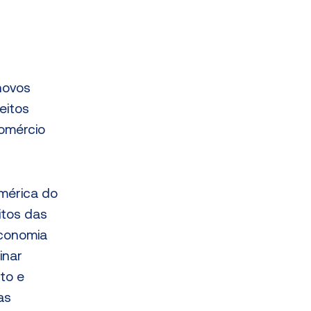
novos
eitos
comércio
mérica do
itos das
economia
inar
ito e
as