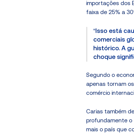
importações dos 
faixa de 25% a 3
“Isso está ca
comerciais gl
histórico. A 
choque signifi
Segundo o economi
apenas tornam os 
comércio internac
Carias também de
profundamente o p
mais o país que c