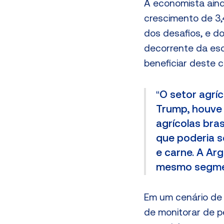
A economista aind
crescimento de 3,
dos desafios, e do
decorrente da es
beneficiar deste c
“O setor agrí
Trump, houve
agrícolas bra
que poderia s
e carne. A Ar
mesmo segme
Em um cenário de 
de monitorar de p