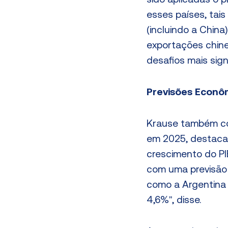
sido aplicadas o p
esses países, tai
(incluindo a Chin
exportações chin
desafios mais sign
Previsões Econôm
Krause também co
em 2025, destaca
crescimento do PIB
com uma previsão 
como a Argentina
4,6%”, disse.