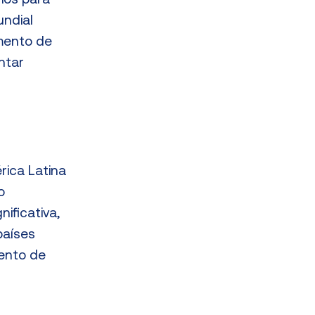
rios para
undial
amento de
ntar
ica Latina
o
ificativa,
países
ento de