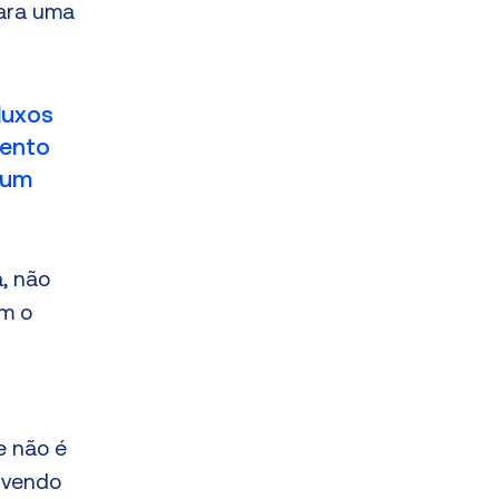
ara uma
luxos
mento
 um
, não
am o
e não é
s vendo