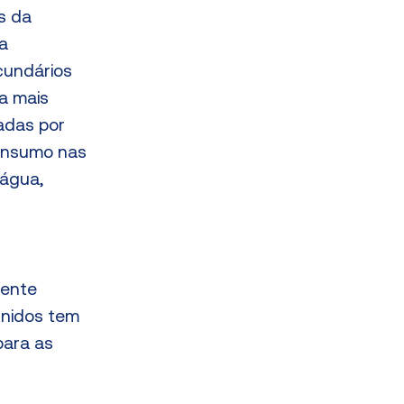
s da
 a
ecundários
a mais
adas por
consumo nas
rágua,
mente
 Unidos tem
para as