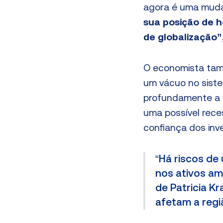
agora é uma muda
sua posição de 
de globalização”
O economista tamb
um vácuo no siste
profundamente a d
uma possível reces
confiança dos inve
“Há riscos d
nos ativos am
de Patricia K
afetam a regi