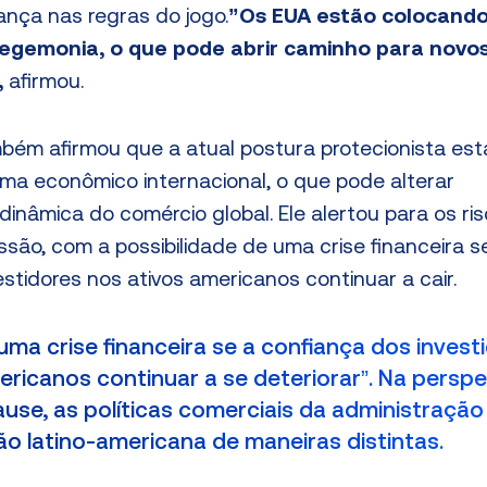
nça nas regras do jogo.
”Os EUA estão colocando
hegemonia, o que pode abrir caminho para novo
,
afirmou.
ém afirmou que a atual postura protecionista est
ma econômico internacional, o que pode alterar
inâmica do comércio global. Ele alertou para os ri
são, com a possibilidade de uma crise financeira s
stidores nos ativos americanos continuar a cair.
e uma
crise financeira
se a confiança dos invest
ericanos continuar a se deteriorar”. Na perspe
rause, as políticas comerciais da administraçã
ão latino-americana de maneiras distintas.