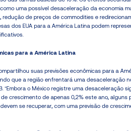
iso das tarifas básicas de 10%. Os efeitos secundá
s como uma possível desaceleração da economia m
a), redução de preços de commodities e redirecion
esas dos EUA para a América Latina podem represe
ificativos.
icas para a América Latina
mpartilhou suas previsões econômicas para a Amér
ndo que a região enfrentará uma desaceleração n
. “Embora o México registre uma desaceleração sign
de crescimento de apenas 0,2% este ano, alguns 
 devem se recuperar, com uma previsão de crescim