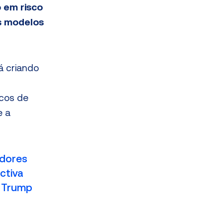
 em risco
s modelos
á criando
scos de
e a
idores
ctiva
o Trump