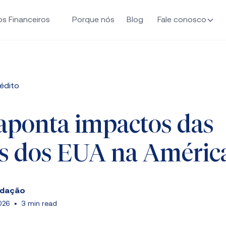
os Financeiros
Porque nós
Blog
Fale conosco
édito
aponta impactos das
as dos EUA na Améric
edação
026
•
3 min read