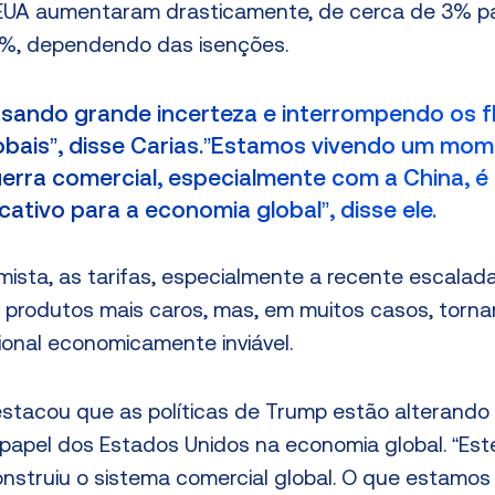
EUA aumentaram drasticamente, de cerca de 3% p
0%, dependendo das isenções.
usando grande incerteza e interrompendo os f
obais”, disse Carias.”Estamos vivendo um mo
guerra comercial, especialmente com a China, é
cativo para a economia global”, disse ele.
sta, as tarifas, especialmente a recente escalada
produtos mais caros, mas, em muitos casos, torn
ional economicamente inviável.
stacou que as políticas de Trump estão alterando
apel dos Estados Unidos na economia global. “Est
onstruiu o sistema comercial global. O que estamo