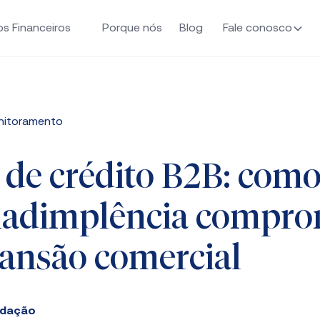
os Financeiros
Porque nós
Blog
Fale conosco
onitoramento
 de crédito B2B: como
inadimplência compr
ansão comercial
edação