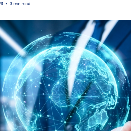
26
•
3 min read