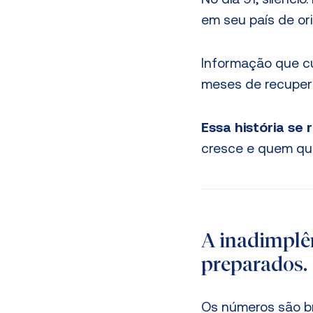
No dia 91, silêncio
em seu país de or
Informação que cus
meses de recuperaç
Essa história se 
cresce e quem que
A inadimplên
preparados.
Os números são br