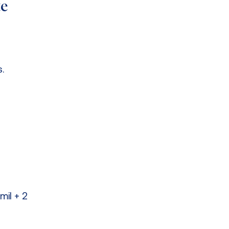
te
.
mil + 2