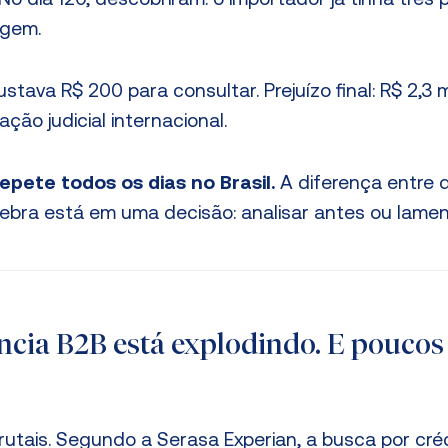
. No dia 120, descobriram: o importador já tinha três
igem.
tava R$ 200 para consultar. Prejuízo final: R$ 2,3 m
ão judicial internacional.
repete todos os dias no Brasil.
A diferença entre
bra está em uma decisão: analisar antes ou lamen
cia B2B está explodindo. E poucos
utais. Segundo a Serasa Experian, a busca por cré