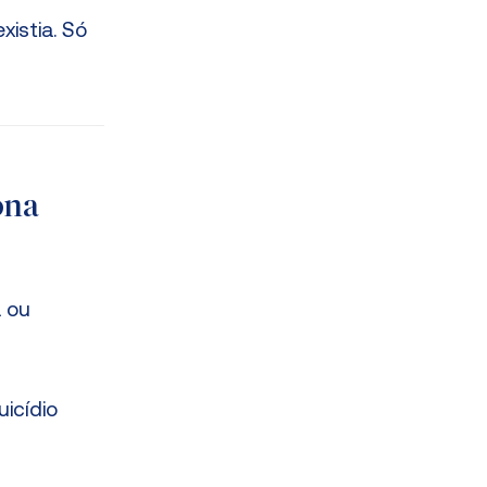
xistia. Só
ona
a ou
uicídio