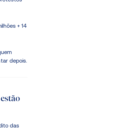
 protestos
ilhões + 14
 quem
tar depois.
 estão
dito das