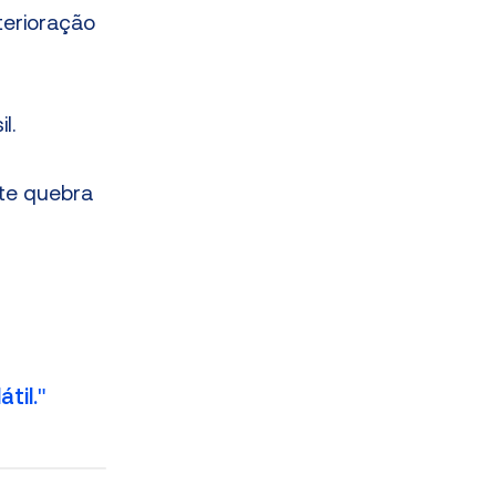
erioração
l.
nte quebra
til."