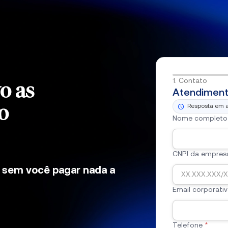
1. Contato
o as
Atendiment
o
Resposta em at
Nome completo
CNPJ da empres
a
sem você pagar nada a
Email corporati
Telefone
*